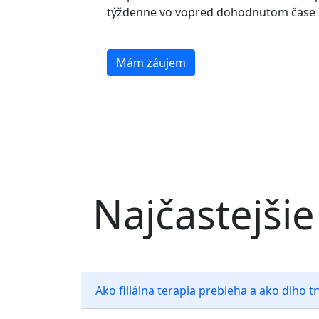
týždenne vo vopred dohodnutom čase n
Mám záujem
Najčastejši
Ako filiálna terapia prebieha a ako dlho t