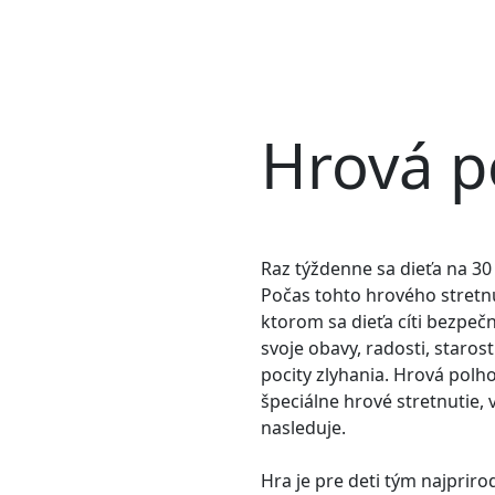
Hrová p
Raz týždenne sa dieťa na 3
Počas tohto hrového stretnu
ktorom sa dieťa cíti bezpeč
svoje obavy, radosti, staros
pocity zlyhania. Hrová polho
špeciálne hrové stretnutie,
nasleduje.
Hra je pre deti tým najpri