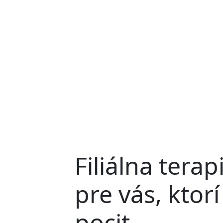
Pomáha posilňova
Filiálna terap
pre vás, ktor
pocit,