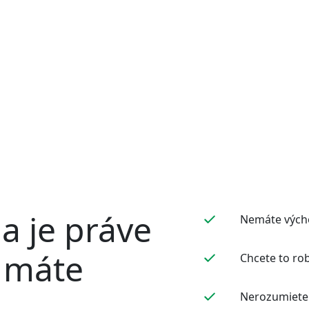
ť vzťah medzi rodičom a dieťaťom využitím hrovej polhodi
ia je práve
Nemáte výcho
í máte
Chcete to rob
Nerozumiete 