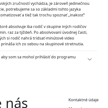
ovských zručností vychádza, je zároveň jedinečnou
e, potrebujeme sa so základmi tohto jazyka
utomatizovať a tiež tak trochu spoznať „inakosť“
oré absolvuje iba rodič v skupine iných rodičov
in. raz za týždeň. Po absolvovaní úvodnej časti,
ých si rodič nahrá tridsať-minútové video
 prináša ich zo sebou na skupinové stretnutia.
m aby som sa mohol prihlásiť do programu
e nás
Kontaktné údaje