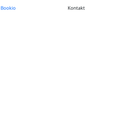
 Bookio
Kontakt
 terapia
a (CPRT)