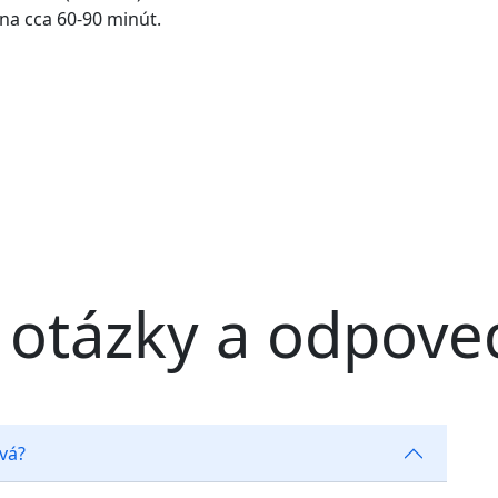
a cca 60-90 minút.
e otázky a odpove
rvá?