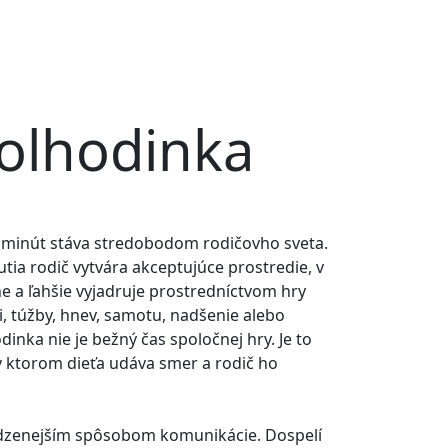
olhodinka
0 minút stáva stredobodom rodičovho sveta.
tia rodič vytvára akceptujúce prostredie, v
ne a ľahšie vyjadruje prostredníctvom hry
ti, túžby, hnev, samotu, nadšenie alebo
dinka nie je bežný čas spoločnej hry. Je to
 v ktorom dieťa udáva smer a rodič ho
rodzenejším spôsobom komunikácie. Dospelí