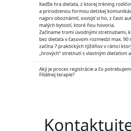
Keďže hra dieťaťa, z ktorej tréning rodič
a prirodzenou formou detskej komunikáci
najprv oboznámiť, osvojiť si ho, z časti a
malých bytostí, ktoré ňou hovoria.
Začíname tromi úvodnými stretnutiami, kt
bez dieťaťa v časovom rozmedzí max. 90 m
začína 7 praktických týždňov v rámci ktor
„hrových“ stretnutí s vlastným dieťaťom a
Aký je proces registrácie a čo potrebuje
Filiálnej terapie?
Kontaktujt