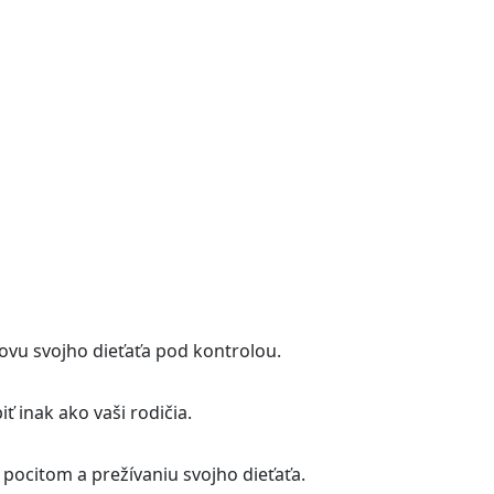
nky raz týždenne.
vu svojho dieťaťa pod kontrolou.
iť inak ako vaši rodičia.
pocitom a prežívaniu svojho dieťaťa.