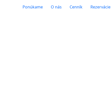
Ponúkame
O nás
Cenník
Rezervácie
a terapia alebo
rodiča a dieťať