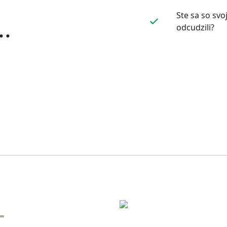
Ste sa so sv
..
odcudzili?
-